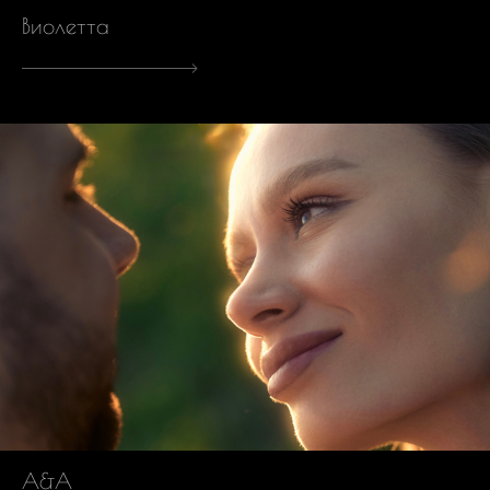
Виолетта
А&А